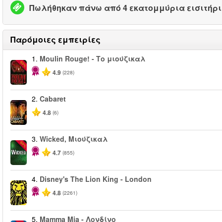
Πωλήθηκαν πάνω από 4 εκατομμύρια εισιτήρ
Παρόμοιες εμπειρίες
1.
Moulin Rouge! - Το μιούζικαλ
-50%
4.9
(228)
2.
Cabaret
4.8
(6)
3.
Wicked, Μιούζικαλ
-50%
4.7
(855)
4.
Disney's The Lion King - London
4.8
(2261)
5.
Mamma Mia - Λονδίνο