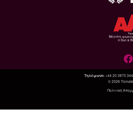
Μέγιστη φερεγ
© Dun & Br
Τηλέφωνο
:
+44 20 3870 34
© 2026
Ticmate
Πολιτική Απορ