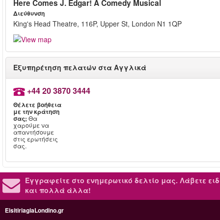
Here Comes J. Edgar! A Comedy Musical
Διεύθυνση
King's Head Theatre, 116P, Upper St, London N1 1QP
Εξυπηρέτηση πελατών στα Αγγλικά
+44 20 3870 3444
Θέλετε βοήθεια
με την κράτηση
σας;
Θα
χαρούμε να
απαντήσουμε
στις ερωτήσεις
σας.
Εγγραφείτε στο ενημερωτικό δελτίο μας.
Λάβετε ειδ
και πολλά άλλα!
EisitiriagiaLondino.gr