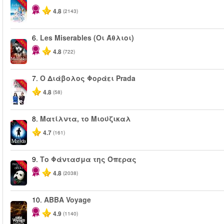
-40%
4.8
(2143)
6.
Les Miserables (Οι Άθλιοι)
-40%
4.8
(722)
7.
Ο Διάβολος Φοράει Prada
-50%
4.8
(58)
8.
Ματίλντα, το Μιούζικαλ
-50%
4.7
(161)
9.
Το Φάντασμα της Όπερας
-20%
4.8
(2038)
10.
ABBA Voyage
4.9
(1140)