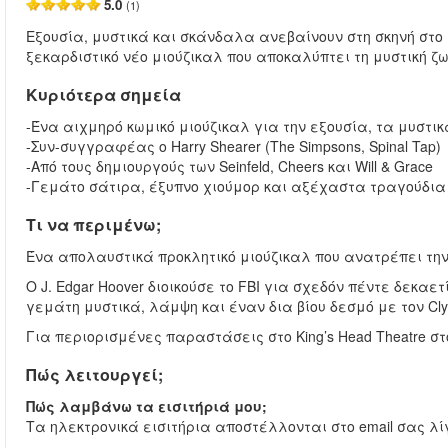
5.0
(1)
Εξουσία, μυστικά και σκάνδαλα ανεβαίνουν στη σκηνή στο H
ξεκαρδιστικό νέο μιούζικαλ που αποκαλύπτει τη μυστική ζ
Κυριότερα σημεία
-Ένα αιχμηρό κωμικό μιούζικαλ για την εξουσία, τα μυστ
-Συν-συγγραφέας ο Harry Shearer (The Simpsons, Spinal Tap)
-Από τους δημιουργούς των Seinfeld, Cheers και Will & Grace
-Γεμάτο σάτιρα, έξυπνο χιούμορ και αξέχαστα τραγούδια
Τι να περιμένω;
Ένα απολαυστικά προκλητικό μιούζικαλ που ανατρέπει την
Ο J. Edgar Hoover διοικούσε το FBI για σχεδόν πέντε δεκαε
γεμάτη μυστικά, λάμψη και έναν δια βίου δεσμό με τον Clyd
Για περιορισμένες παραστάσεις στο King’s Head Theatre στ
Πώς λειτουργεί;
Πώς λαμβάνω τα εισιτήριά μου;
Τα ηλεκτρονικά εισιτήρια αποστέλλονται στο email σας λίγ