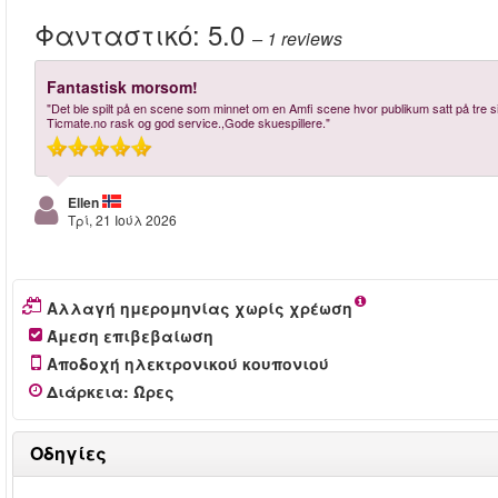
Φανταστικό:
5.0
– 1
reviews
Fantastisk morsom!
"Det ble spilt på en scene som minnet om en Amfi scene hvor publikum satt på tre si
Ticmate.no rask og god service.,Gode skuespillere."
Ellen
Τρί, 21 Ιούλ 2026
Αλλαγή ημερομηνίας χωρίς χρέωση
Άμεση επιβεβαίωση
Αποδοχή ηλεκτρονικού κουπονιού
Διάρκεια
:
Ώρες
Οδηγίες