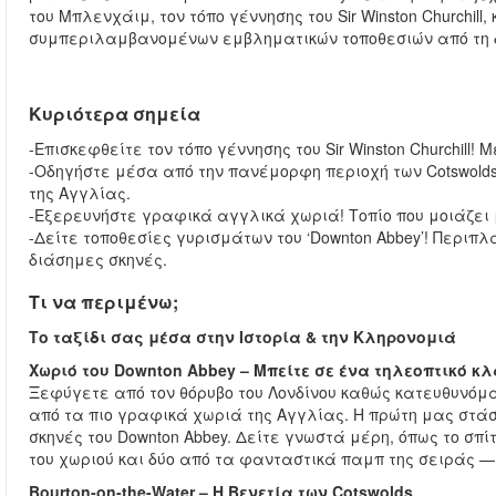
του Μπλενχάιμ, τον τόπο γέννησης του Sir Winston Churchil
συμπεριλαμβανομένων εμβληματικών τοποθεσιών από τη δ
Κυριότερα σημεία
-Επισκεφθείτε τον τόπο γέννησης του Sir Winston Churchill
-Οδηγήστε μέσα από την πανέμορφη περιοχή των Cotswold
της Αγγλίας.
-Εξερευνήστε γραφικά αγγλικά χωριά! Τοπίο που μοιάζει
-Δείτε τοποθεσίες γυρισμάτων του ‘Downton Abbey’! Περιπ
διάσημες σκηνές.
Τι να περιμένω;
Το ταξίδι σας μέσα στην Ιστορία & την Κληρονομιά
Χωριό του Downton Abbey – Μπείτε σε ένα τηλεοπτικό κ
Ξεφύγετε από τον θόρυβο του Λονδίνου καθώς κατευθυνόμασ
από τα πιο γραφικά χωριά της Αγγλίας. Η πρώτη μας στάσ
σκηνές του Downton Abbey. Δείτε γνωστά μέρη, όπως το σπίτι τ
του χωριού και δύο από τα φανταστικά παμπ της σειράς — 
Bourton-on-the-Water – Η Βενετία των Cotswolds