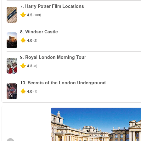
7.
Harry Potter Film Locations
4.5
(109)
8.
Windsor Castle
4.0
(2)
9.
Royal London Morning Tour
4.3
(3)
10.
Secrets of the London Underground
4.0
(1)