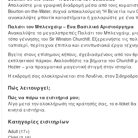
Απολαύστε μια γραφική διαδρομή μέσα από τους κυματιστ
Bourton-on-the-Water, συχνά αποκαλούμενη "Η Βενετία των 
ανακαλύψτε μπουτίκ καταστήματα ή χαλαρώστε με ένα π
Παλάτι του Μπλενχάιμ – Ένα Βασιλικό Αριστούργημα
Ανακαλύψτε το μεγαλοπρεπές Παλάτι του Μπλενχάιμ, μια
τόπο γέννησης του Sir Winston Churchill. Εξερευνήστε τις
ταπισερί, περίτεχνα έπιπλα και εντυπωσιακά έργα τέχνης
Βγείτε στους επίσημους κήπους, σχεδιασμένους από τον θρυ
εκπληκτικού πάρκου. Ακολουθήστε τα βήματα του Churchill 
Hozier – μια πραγματικά μαγευτική στιγμή στην ιστορία.
Η εκδρομή σας ολοκληρώνεται στο Λονδίνο, στον Σιδηροδρομι
Πώς λειτουργεί;
Πώς να πάρω τα εισιτήριά μου;
Λίγο μετά την ολοκλήρωση της κράτησής σας, το e-ticket θ
κινητά εισιτήρια.
Κατηγορίες εισιτηρίων
Adult (17+)
Child (3-16)