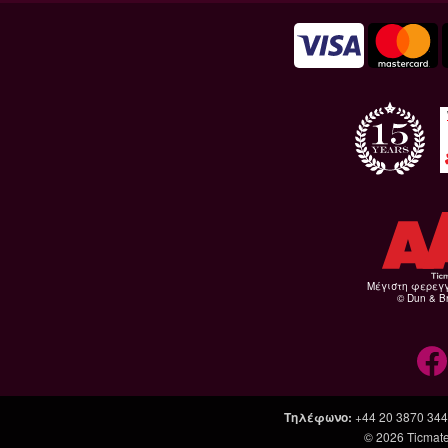
Μέγιστη φερεγ
© Dun & Br
Τηλέφωνο
:
+44 20 3870 34
© 2026
Ticmate