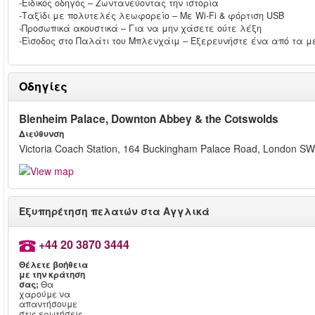
-Ειδικός οδηγός – Ζωντανεύοντας την ιστορία
-Ταξίδι με πολυτελές λεωφορείο – Με Wi-Fi & φόρτιση USB
-Προσωπικά ακουστικά – Για να μην χάσετε ούτε λέξη
-Είσοδος στο Παλάτι του Μπλενχάιμ – Εξερευνήστε ένα από τα 
Οδηγίες
Blenheim Palace, Downton Abbey & the Cotswolds
Διεύθυνση
Victoria Coach Station, 164 Buckingham Palace Road, London 
Εξυπηρέτηση πελατών στα Αγγλικά
+44 20 3870 3444
Θέλετε βοήθεια
με την κράτηση
σας;
Θα
χαρούμε να
απαντήσουμε
στις ερωτήσεις