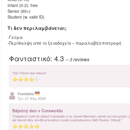
Infant (0-2): free
Senior (60+)
Student (w. valid ID)
Τι δεν περιλαμβάνεται;
-Γεύμα
-Περίθαλψη από το ξενοδοχείο – παραλαβή/επιστροφή
Φανταστικό:
4.3
– 3
reviews
"Der Führer war klasse"
Franziska
Τρί, 21 Απρ 2026
Báječný den v Cotswoldu
"Celodenní výlet do oblasti Cotswolds a na zámek Blenheim zámek byl okouzlující zá
ale hlavně díky skvělé průvodkyni Leslie a pohodovému řidiči Paulovi. Děkuji!."