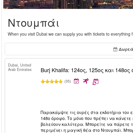
Ντουμπάι
When you visit Dubai we can supply you with tickets to everything fr
Δωρεά
Dubai, United
Burj Khalifa: 124ος, 125ος και 148
Arab Emirates
(35)
Παρακάμψτε τις ουρές στα εκδοτήρια του εμβ
148ο όροφο. Το μόνο που πρέπει να κάνετε
βολεύουν καλύτερα. Μπορείτε να πάρετε τ
περιμένει η μαγική θέα στο Ντουμπάι. Μπο