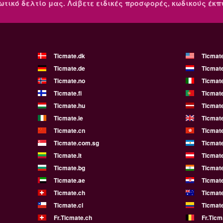
ωτικό δελτίο μας.
Λάβετε ειδικές προσφορές, κωδικούς έκ
Ticmate.dk
Ticmat
Ticmate.de
Ticmate
Ticmate.no
Ticmate
Ticmate.fi
Ticmate
Ticmate.hu
Ticmate
Ticmate.ie
Ticmat
Ticmate.cn
Ticmat
Ticmate.com.sg
Ticmat
Ticmate.lt
Ticmate
Ticmate.bg
Ticmate
Ticmate.ae
Ticmat
Ticmate.ch
Ticmat
Ticmate.cl
Ticmat
Fr.Ticmate.ch
Fr.Ticm