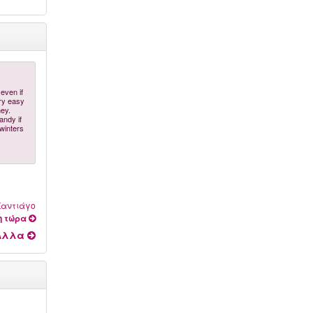
 even if
ery easy
ney.
andy if
 winters
Σαντιάγο
η τώρα
Αλλα