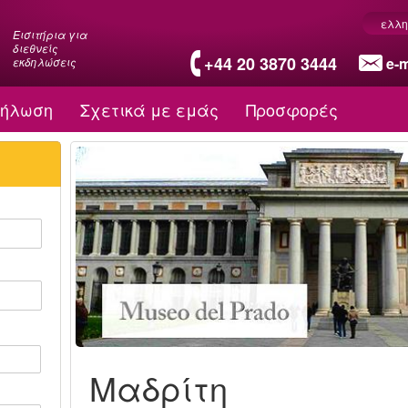
ελλη
Εισιτήρια για
διεθνείς
+44 20 3870 3444
e-m
εκδηλώσεις
δήλωση
Σχετικά με εμάς
Προσφορές
Μαδρίτη