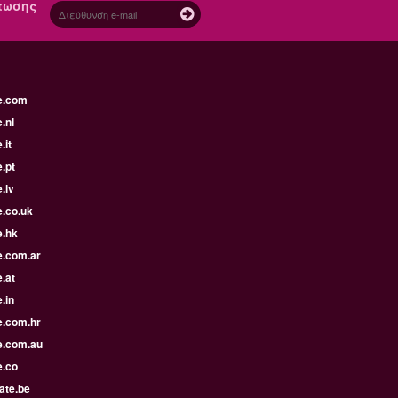
πτωσης
e.com
.nl
.it
.pt
.lv
e.co.uk
e.hk
e.com.ar
.at
.in
e.com.hr
e.com.au
e.co
ate.be