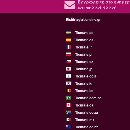
Εγγραφείτε στο ενημερ
και πολλά άλλα!
EisitiriagiaLondino.gr
Ticmate.se
Ticmate.es
Ticmate.fr
Ticmate.pl
Ticmate.cz
Ticmate.jp
Ticmate.co.il
Ticmate.kr
Ticmate.be
Ticmate.com.br
Ticmate.ca
Ticmate.co.za
Ticmate.mx
Ticmate.co.nz