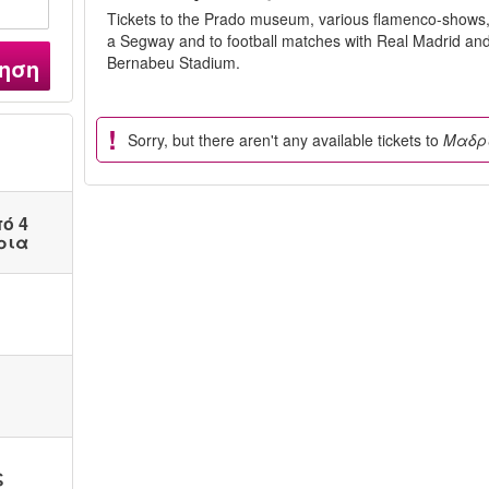
Tickets to the Prado museum, various flamenco-shows, 
a Segway and to football matches with Real Madrid and 
Bernabeu Stadium.
ηση
Sorry, but there aren't any available tickets to
Μαδρ
ό 4
ρια
ς