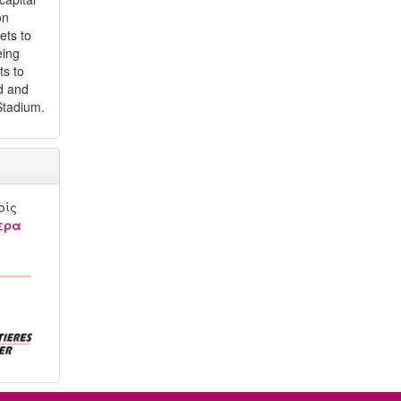
on
ets to
eing
ts to
d and
Stadium.
ρίς
ερα