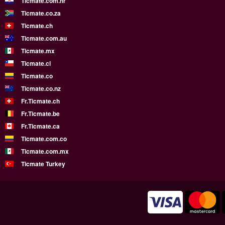
Ticmate.com.hr
Ticmate.co.za
Ticmate.ch
Ticmate.com.au
Ticmate.mx
Ticmate.cl
Ticmate.co
Ticmate.co.nz
Fr.Ticmate.ch
Fr.Ticmate.be
Fr.Ticmate.ca
Ticmate.com.co
Ticmate.com.mx
Ticmate Turkey