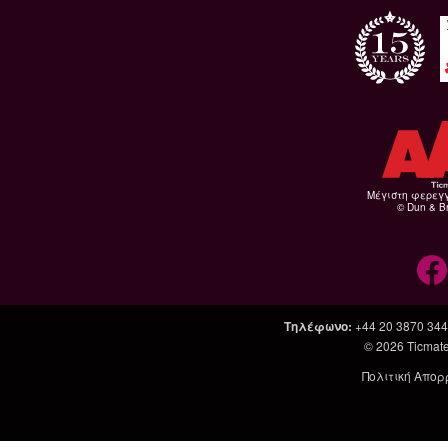
Μέγιστη φερεγ
© Dun & Br
Τηλέφωνο
:
+44 20 3870 34
© 2026
Ticmate
Πολιτική Απορ