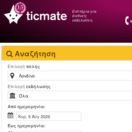
Εισιτήρια για
διεθνείς
εκδηλώσεις
Αναζήτηση
Επιλογή
πόλης
Επιλογή
εκδήλωσης
Από
ημερομηνία:
Κυρ, 9 Αύγ 2026
Έως
ημερομηνία: