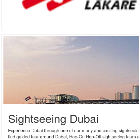
Sightseeing Dubai
Experience Dubai through one of our many and exciting sightseeing 
find guided tour around Dubai, Hop-On Hop-Off sightseeing tours a