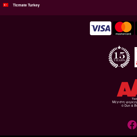
Ticmate Turkey
Μέγιστη φερεγ
© Dun & Br