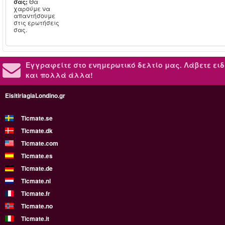
σας;
Θα
χαρούμε να
απαντήσουμε
στις ερωτήσεις
σας.
Εγγραφείτε στο ενημερωτικό δελτίο μας.
Λάβετε ειδ
και πολλά άλλα!
EisitiriagiaLondino.gr
Ticmate.se
Ticmate.dk
Ticmate.com
Ticmate.es
Ticmate.de
Ticmate.nl
Ticmate.fr
Ticmate.no
Ticmate.it