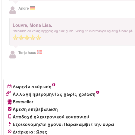
Andre
Louvre, Mona Lisa.
"Vi hadde en veldig hyggelig og flink guide. Veldig fin informasjon og artig å høre på. I
Terje huus
Δωρεάν ακύρωση
Αλλαγή ημερομηνίας χωρίς χρέωση
Bestseller
Άμεση επιβεβαίωση
Αποδοχή ηλεκτρονικού κουπονιού
Εξοικονομήστε χρόνο: Παρακάμψτε την ουρά
Διάρκεια
:
Ώρες