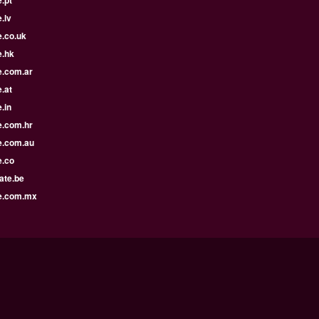
.pt
.lv
e.co.uk
e.hk
e.com.ar
.at
.in
e.com.hr
e.com.au
e.co
ate.be
e.com.mx