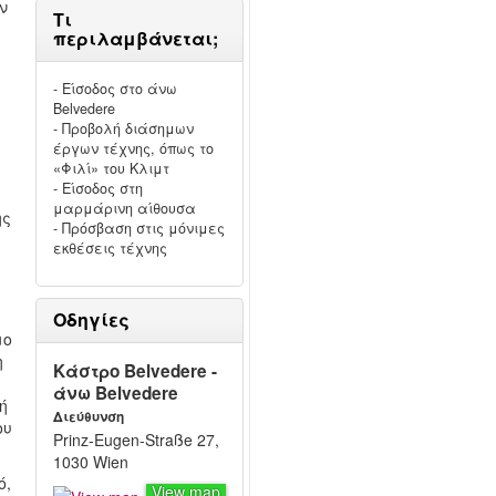
ν
Τι
περιλαμβάνεται;
- Είσοδος στο άνω
Belvedere
- Προβολή διάσημων
έργων τέχνης, όπως το
«Φιλί» του Κλιμτ
- Είσοδος στη
μαρμάρινη αίθουσα
ης
- Πρόσβαση στις μόνιμες
εκθέσεις τέχνης
Οδηγίες
μο
η
Κάστρο Belvedere -
άνω Belvedere
ή
Διεύθυνση
ου
Prinz-Eugen-Straße 27,
1030 Wien
ό,
View map