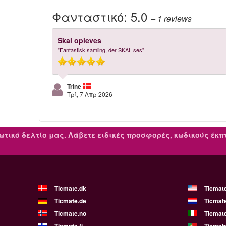
Φανταστικό:
5.0
– 1
reviews
Skal opleves
"Fantastisk samling, der SKAL ses"
Trine
Τρί, 7 Απρ 2026
ωτικό δελτίο μας.
Λάβετε ειδικές προσφορές, κωδικούς έκ
Ticmate.dk
Ticmat
Ticmate.de
Ticmate
Ticmate.no
Ticmate