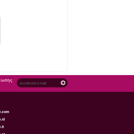
πτωσης
e.com
.nl
.it