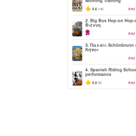
Morning Training
4.6
Από
(18)
2.
Big Bus Hop-on Hop-o
Βιέννη
Από
3.
Παλάτι Schönbrunn 
Κήποι
Από
4.
Spanish Riding Schoo
performance
4.0
Από
(9)