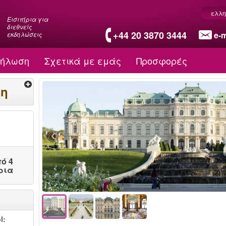
ελλη
Εισιτήρια για
διεθνείς
+44 20 3870 3444
e-m
εκδηλώσεις
δήλωση
Σχετικά με εμάς
Προσφορές
ση
ό 4
ρια
l: