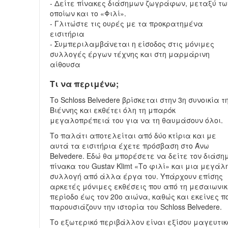
- Δείτε πίνακες διάσημων ζωγράφων, μεταξύ τω
οποίων και το «Φιλί».
- Γλιτώστε τις ουρές με τα προκρατημένα
εισιτήρια
- Συμπεριλαμβάνεται η είσοδος στις μόνιμες
συλλογές έργων τέχνης και στη μαρμάρινη
αίθουσα
Τι να περιμένω;
Το Schloss Belvedere βρίσκεται στην 3η συνοικία τ
Βιέννης και εκθέτει όλη τη μπαρόκ
μεγαλοπρέπειά του για να τη θαυμάσουν όλοι.
Το παλάτι αποτελείται από δύο κτίρια και με
αυτά τα εισιτήρια έχετε πρόσβαση στο Άνω
Belvedere. Εδώ θα μπορέσετε να δείτε τον διάση
πίνακα του Gustav Klimt «Το φιλί» και μια μεγάλ
συλλογή από άλλα έργα του. Υπάρχουν επίσης
αρκετές μόνιμες εκθέσεις που από τη μεσαιωνικ
περίοδο έως τον 20ο αιώνα, καθώς και εκείνες π
παρουσιάζουν την ιστορία του Schloss Belvedere.
Το εξωτερικό περιβάλλον είναι εξίσου μαγευτικ