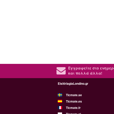
Εγγραφείτε στο ενημερ
και πολλά άλλα!
EisitiriagiaLondino.gr
Ticmate.se
Ticmate.es
Ticmate.fr