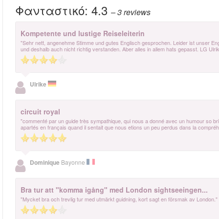
Φανταστικό:
4.3
– 3
reviews
Kompetente und lustige Reiseleiterin
"Sehr nett, angenehme Stimme und gutes Englisch gesprochen. Leider ist unser Engl
und deshalb auch nicht richtig verstanden. Aber alles in allem hats gepasst. LG Ulri
Ulrike
circuit royal
"commenté par un guide très sympathique, qui nous a donné avec un humour so british
apartés en français quand il sentait que nous etions un peu perdus dans la compréhe
Dominique
Bayonne
Bra tur att "komma igång" med London sightseeingen...
"Mycket bra och trevlig tur med utmärkt guidning, kort sagt en försmak av London."