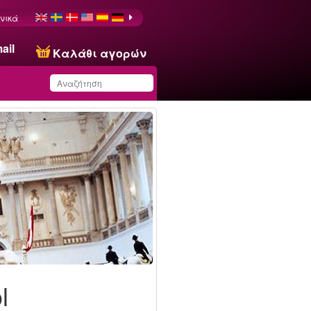
νικά
ail
Καλάθι αγορών
Έχετε αποθηκεύσει
αυτό το προϊόν στη
λίστα σας
l