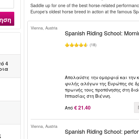
Saddle up for one of the best horse-related performance
Europe's oldest horse breed in action at the famous Sp
ηση
Vienna, Austria
Spanish Riding School: Morni
(18)
ό 4
ρια
Απολαύστε την ομορφιά και την 
φυλής αλόγων της Ευρώπης σε δρ
πρωινής τους προπόνησης στη διά
Ιππασίας στη Βιέννη.
€ 21.40
Από
Vienna, Austria
Spanish Riding School: perf
ς