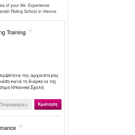
s of your life. Experience
anish Riding School in Vienna.
ng Training
κομψότητα της αρχαιότερης
άση κατά τη διάρκεια της
σημη Ισπανική Σχολή
Κράτηση
Πληροφορίες
ormance