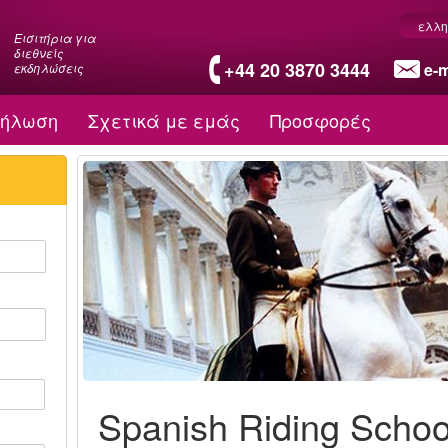
ελλη
Εισιτήρια για
διεθνείς
+44 20 3870 3444
e-m
εκδηλώσεις
δήλωση
Σχετικά με εμάς
Προσφορές
Spanish Riding Schoo