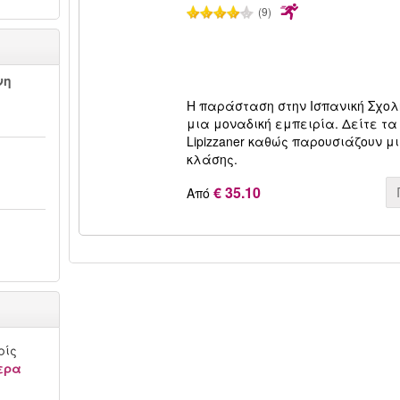
(9)
νη
Η παράσταση στην Ισπανική Σχολή
μια μοναδική εμπειρία. Δείτε 
Lipizzaner καθώς παρουσιάζουν 
κλάσης.
€ 35.10
Από
ρίς
ερα