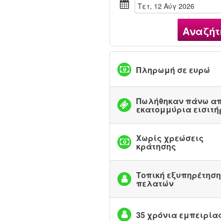
Τετ, 12 Αύγ 2026
Αναζήτ
Πληρωμή σε ευρώ
Πωλήθηκαν πάνω απ
εκατομμύρια εισιτή
Χωρίς χρεώσεις
κράτησης
Τοπική εξυπηρέτηση
πελατών
35 χρόνια εμπειρία