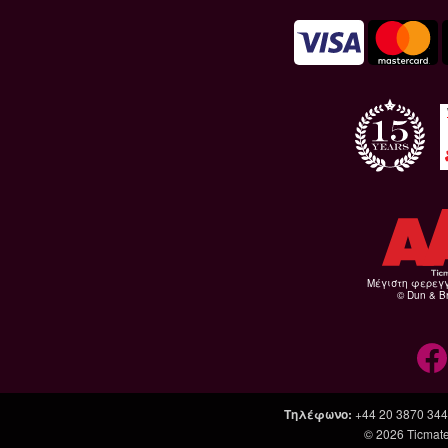
Μέγιστη φερεγ
© Dun & Br
Τηλέφωνο
:
+44 20 3870 34
© 2026
Ticmate