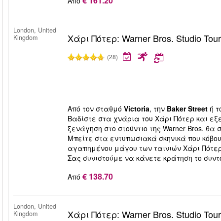
€ 161.20
Από
London, United
Χάρι Πότερ: Warner Bros. Studio Tou
Kingdom
(28)
Από τον σταθμό
Victoria
, την
Baker Street
ή τ
Βαδίστε στα χνάρια του Χάρι Πότερ και εξ
ξενάγηση στο στούντιο της Warner Bros. θα
Μπείτε στα εντυπωσιακά σκηνικά που κόβου
αγαπημένου μάγου των ταινιών Χάρι Πότερ σ
Σας συνιστούμε να κάνετε κράτηση το συντ
€ 138.70
Από
London, United
Χάρι Πότερ: Warner Bros. Studio Tou
Kingdom