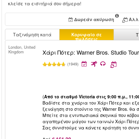
κλείσε τα εισιτήριά σου σήμερα!
Δωρεάν ακύρωση
Αλλ
Ταξινόμηση κατά
Κορυφαίο σε
Τ
πωλήσεις
London, United
Χάρι Πότερ: Warner Bros. Studio Tou
Kingdom
(1949)
(
Από το σταθμό Victoria στις 9:00 π.μ., 11:00
Βαδίστε στα χνάρια του Χάρι Πότερ και εξ
ξενάγηση στο στούντιο της Warner Bros. θα
Μπείτε στα εντυπωσιακά σκηνικά που κόβου
αγαπημένου μάγου των ταινιών Χάρι Πότερ σ
Σας συνιστούμε να κάνετε κράτηση το συντ