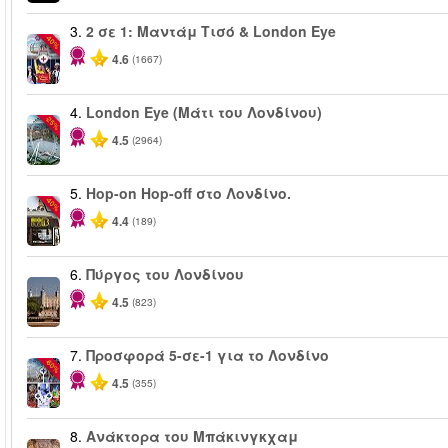
3.
2 σε 1: Μαντάμ Τισό & London Eye
-40%
4.6
(1667)
4.
London Eye (Μάτι του Λονδίνου)
-25%
4.5
(2964)
5.
Hop-on Hop-off στο Λονδίνο.
-40%
4.4
(189)
6.
Πύργος του Λονδίνου
4.5
(823)
7.
Προσφορά 5-σε-1 για το Λονδίνο
-60%
4.5
(355)
8.
Ανάκτορα του Μπάκινγκχαμ