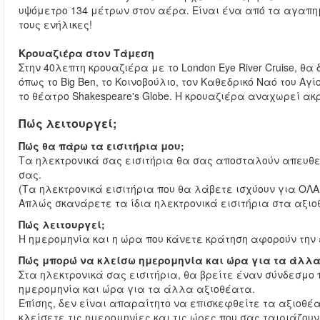
υψόμετρο 134 μέτρων στον αέρα. Είναι ένα από τα αγαπημ
τους ενήλικες!
Κρουαζιέρα στον Τάμεση
Στην 40λεπτη κρουαζιέρα με το London Eye River Cruise, θα
όπως το Big Ben, το Κοινοβούλιο, τον Καθεδρικό Ναό του Αγ
το θέατρο Shakespeare's Globe. Η κρουαζιέρα αναχωρεί ακ
Πώς λειτουργεί;
Πώς θα πάρω τα εισιτήρια μου;
Τα ηλεκτρονικά σας εισιτήρια θα σας αποσταλούν απευθε
σας.
(Τα ηλεκτρονικά εισιτήρια που θα λάβετε ισχύουν για ΟΛ
Απλώς σκανάρετε τα ίδια ηλεκτρονικά εισιτήρια στα αξιο
Πώς λειτουργεί;
Η ημερομηνία και η ώρα που κάνετε κράτηση αφορούν την επ
Πώς μπορώ να κλείσω ημερομηνία και ώρα για τα άλλα
Στα ηλεκτρονικά σας εισιτήρια, θα βρείτε έναν σύνδεσμο
ημερομηνία και ώρα για τα άλλα αξιοθέατα.
Επίσης, δεν είναι απαραίτητο να επισκεφθείτε τα αξιοθέα
κλείσετε τις ημερομηνίες και τις ώρες που σας ταιριάζου