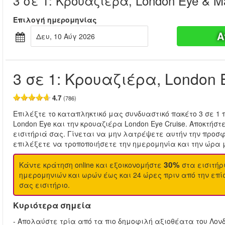
3 σε 1: Κρουαζιέρα, London Eye & 
Επιλογή ημερομηνίας
Α
Δευ, 10 Αύγ 2026
3 σε 1: Κρουαζιέρα, London
4.7
(786)
Επιλέξτε το καταπληκτικό μας συνδυαστικό πακέτο 3 σε 1 
London Eye και την κρουαζιέρα London Eye Cruise. Αποκτήσ
εισιτήριά σας. Γίνεται να μην λατρέψετε αυτήν την προσ
επιλέξετε να τροποποιήσετε την ημερομηνία και την ώρα μ
30%
Κάντε κράτηση online και εξοικονομήστε
στα εισιτήρ
ημερομηνιών και ωρών έως και 24 ώρες πριν από την επί
σας εισιτήριο.
Κυριότερα σημεία
- Απολαύστε τρία από τα πιο δημοφιλή αξιοθέατα του Λον