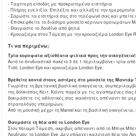
- Ταχύτερη είσοδος με προκρατημένα εισιτήρια
- Πλήρης ευελιξία: Επιλέξτε και αλλάξτε την ημερομηνία 
- Σαρώστε τα εισιτήριά σας στο τηλέφωνό σας και μπείτε
- Επισκεφθείτε το διάσημο μουσείο κέρινων ομοιωμάτων M
- Θαυμάστε το Λονδίνο από ψηλά
- Κρουαζιέρα στον Τάμεση με την κρουαζιέρα London Eye Ri
Τι να περιμένω;
Τρία κορυφαία αξιοθέατα φιλικά προς την οικογένεια!
Αυτό το συνδυαστικό πακέτο 3 σε 1 περιλαμβάνει τρία απ
Τισό, London Eye και κρουαζιέρα London Eye.
Βρεθείτε κοντά στους αστέρες στο μουσείο της Μαντάμ 
Γνωρίστε τη βρετανική βασιλική οικογένεια, συμπεριλαμβα
της δούκισσας Κέιτ. Κάντε παρέα με τις αγαπημένες σας 
δοκιμάσετε τις αθλητικές σας ικανότητες απέναντι σε με
στρατολόγος υπερηρώων.
Από τη μουσική μέχρι τη Marvel και τη βασιλική οικογένεια
Θαυμάστε τη θέα από το London Eye
Στον ποταμό Τάμεση, ακριβώς απέναντι από το Μπιγκ Μπεν
Λονδίνου: το London Eye. Δεν υπάρχει καλύτερη θέα του Λο