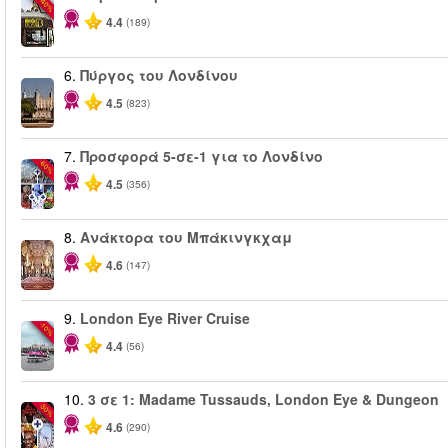
-40%
4.4
(189)
6.
Πύργος του Λονδίνου
4.5
(823)
7.
Προσφορά 5-σε-1 για το Λονδίνο
-60%
4.5
(356)
8.
Ανάκτορα του Μπάκινγκχαμ
4.6
(147)
9.
London Eye River Cruise
-10%
4.4
(56)
10.
3 σε 1: Madame Tussauds, London Eye & Dungeon
-30%
4.6
(290)