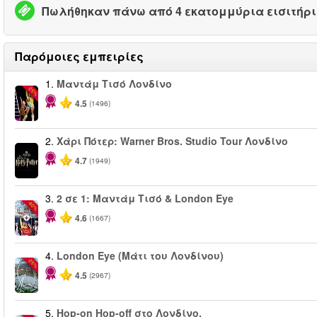
Πωλήθηκαν πάνω από 4 εκατομμύρια εισιτήρ
Παρόμοιες εμπειρίες
1.
Μαντάμ Τισό Λονδίνο
-25%
4.5
(1496)
2.
Χάρι Πότερ: Warner Bros. Studio Tour Λονδίνο
4.7
(1949)
3.
2 σε 1: Μαντάμ Τισό & London Eye
-40%
4.6
(1667)
4.
London Eye (Μάτι του Λονδίνου)
-25%
4.5
(2967)
5.
Hop-on Hop-off στο Λονδίνο.