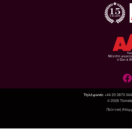
Μέγιστη φερεγ
© Dun & Br
Τηλέφωνο
:
+44 20 3870 34
© 2026
Ticmate
Πολιτική Απορ