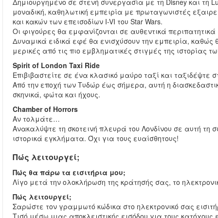
Δημιουργημένο σε στενή συνεργασία με τη Disney και τη Lu
μοναδική, καθηλωτική εμπειρία με πρωταγωνιστές εξαιρ
και κακών των επεισοδίων I-VI του Star Wars.
Οι φιγούρες θα εμφανίζονται σε αυθεντικά περιπατητικά 
Δυναμικά ειδικά εφέ θα ενισχύσουν την εμπειρία, καθώς
μερικές από τις πιο εμβληματικές στιγμές της ιστορίας τω
Spirit of London Taxi Ride
Επιβιβαστείτε σε ένα κλασικό μαύρο ταξί και ταξιδέψτε στ
Από την εποχή των Τυδώρ έως σήμερα, αυτή η διασκεδαστικ
σκηνικά, φώτα και ήχους.
Chamber of Horrors
Αν τολμάτε…
Ανακαλύψτε τη σκοτεινή πλευρά του Λονδίνου σε αυτή τη σ
ιστορικά εγκλήματα. Όχι για τους ευαίσθητους!
Πώς λειτουργεί;
Πώς θα πάρω τα εισιτήρια μου;
Λίγο μετά την ολοκλήρωση της κράτησής σας, το ηλεκτρονικ
Πώς λειτουργεί;
Σαρώστε τον γραμμωτό κώδικα στο ηλεκτρονικό σας εισιτ
Τισό μέσω μιας αποκλειστικής εισόδου για τους κατόχους 