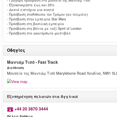
- Γρήγορη πρόσβαση στο μουσείο της Μαντάμ Τισό
- Εξοικονομήστε έως και 25%
- Δεκτά εισιτήρια για κινητά
- Πρόσβαση στοΑίθουσα του Τρόμου (αν τολμάτε)
- Πρόσβαση στην εμπειρία Star Wars
- Πρόσβαση στη βασιλική εμπειρία
- Πρόσβαση στη βόλτα με ταξί Spirit of London
- Πρόσβαση στο ακατόρθωτο φεστιβάλ
Οδηγίες
Μαντάμ Τισό - Fast Track
Διεύθυνση
Μουσείο της Μαντάμ Τισό Marylebone Road Λονδίνο, NW1 5L
Εξυπηρέτηση πελατών στα Αγγλικά
+44 20 3870 3444
Θέλετε βοήθεια