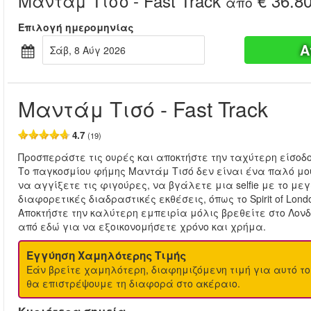
Μαντάμ Τισό - Fast Track
€ 36.8
από
Επιλογή ημερομηνίας
Α
Σάβ, 8 Αύγ 2026
Μαντάμ Τισό - Fast Track
4.7
(19)
Προσπεράστε τις ουρές και αποκτήστε την ταχύτερη είσοδο
Το παγκοσμίου φήμης Μαντάμ Τισό δεν είναι ένα παλό μο
να αγγίξετε τις φιγούρες, να βγάλετε μια selfie με το με
διαφορετικές διαδραστικές εκθέσεις, όπως το Spirit of London 
Αποκτήστε την καλύτερη εμπειρία μόλις βρεθείτε στο Λονδ
από εδώ για να εξοικονομήσετε χρόνο και χρήμα.
Εγγύηση Χαμηλότερης Τιμής
Εάν βρείτε χαμηλότερη, διαφημιζόμενη τιμή για αυτό το
θα επιστρέψουμε τη διαφορά στο ακέραιο.