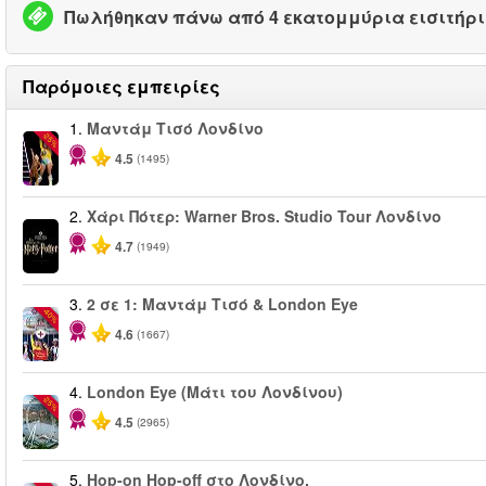
Πωλήθηκαν πάνω από 4 εκατομμύρια εισιτήρ
Παρόμοιες εμπειρίες
1.
Μαντάμ Τισό Λονδίνο
-25%
4.5
(1495)
2.
Χάρι Πότερ: Warner Bros. Studio Tour Λονδίνο
4.7
(1949)
3.
2 σε 1: Μαντάμ Τισό & London Eye
-40%
4.6
(1667)
4.
London Eye (Μάτι του Λονδίνου)
-25%
4.5
(2965)
5.
Hop-on Hop-off στο Λονδίνο.