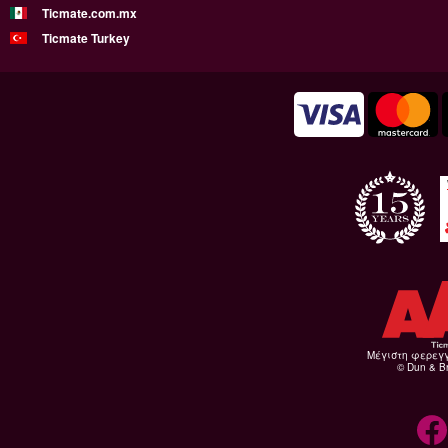
Ticmate.com.mx
Ticmate Turkey
Μέγιστη φερεγ
© Dun & Br