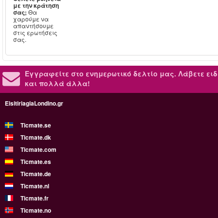
με την κράτηση
σας;
Θα
χαρούμε να
απαντήσουμε
στις ερωτήσεις
σας.
Εγγραφείτε στο ενημερωτικό δελτίο μας.
Λάβετε ειδ
και πολλά άλλα!
EisitiriagiaLondino.gr
Ticmate.se
Ticmate.dk
Ticmate.com
Ticmate.es
Ticmate.de
Ticmate.nl
Ticmate.fr
Ticmate.no