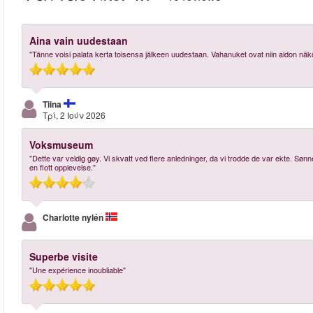
Aina vain uudestaan
"Tänne voisi palata kerta toisensa jälkeen uudestaan. Vahanuket ovat niin aidon näköi
Tiina
Τρί, 2 Ιούν 2026
Voksmuseum
"Dette var veldig gøy. Vi skvatt ved flere anledninger, da vi trodde de var ekte. Sø
en flott opplevelse."
Charlotte nylén
Superbe visite
"Une expérience inoubliable"