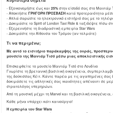
Κυριότερα σημεία
- Εξοικονομήστε έως και
25%
στην είσοδό σας στο Μαντάμ 
- Αποκτήστε
ΓΡΗΓΟΡΗ ΠΡΟΣΒΑΣΗ
κατά προτεραιότητα μέσω
- Απλά σαρώστε το ηλεκτρονικό εισιτήριό σας με το τηλέ
- Δοκιμάστε το Spirit of London Taxi Ride & ταξιδέψτε πίσω σ
- Εξερευνήστε τη διαδραστική εμπειρία Star Wars
- Δοκιμάστε την Αίθουσα του Τρόμου (αν τολμάτε)
Τι να περιμένω;
Με αυτό το εισιτήριο παράκαμψης της ουράς, προσπερνά
μουσείο της Μαντάμ Τισό μέσω μιας αποκλειστικής εισ
Επισκεφθείτε το μουσείο Μαντάμ Τισό στο Λονδίνο
Γνωρίστε τη βρετανική βασιλική οικογένεια, συμπεριλαμβα
της δούκισσας Κέιτ. Κάντε παρέα με τις αγαπημένες σας 
δοκιμάσετε τις αθλητικές σας ικανότητες απέναντι σε με
στρατολόγος υπερηρώων.
Από τη μουσική μέχρι τη Marvel και τη βασιλική οικογένεια
Κάθε μήνα υπάρχει κάτι καινούργιο!
Η εμπειρία του Star Wars