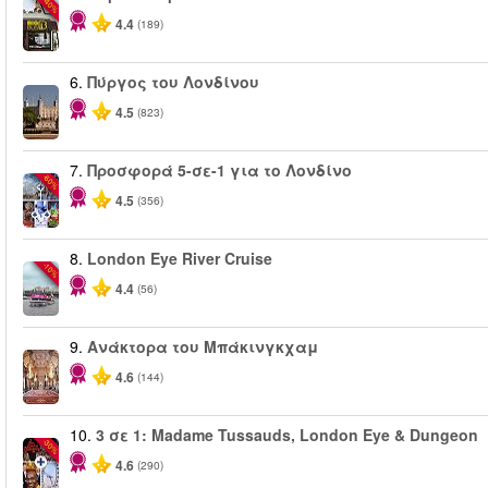
-40%
4.4
(189)
6.
Πύργος του Λονδίνου
4.5
(823)
7.
Προσφορά 5-σε-1 για το Λονδίνο
-60%
4.5
(356)
8.
London Eye River Cruise
-10%
4.4
(56)
9.
Ανάκτορα του Μπάκινγκχαμ
4.6
(144)
10.
3 σε 1: Madame Tussauds, London Eye & Dungeon
-30%
4.6
(290)