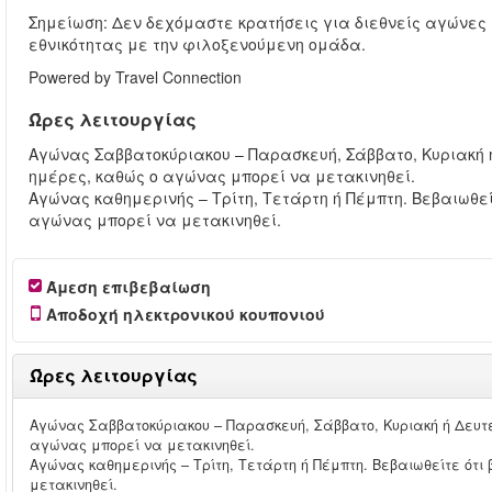
Σημείωση: Δεν δεχόμαστε κρατήσεις για διεθνείς αγώνες (C
εθνικότητας με την φιλοξενούμενη ομάδα.
Powered by Travel Connection
Ώρες λειτουργίας
Αγώνας Σαββατοκύριακου – Παρασκευή, Σάββατο, Κυριακή ή 
ημέρες, καθώς ο αγώνας μπορεί να μετακινηθεί.
Αγώνας καθημερινής – Τρίτη, Τετάρτη ή Πέμπτη. Βεβαιωθείτ
αγώνας μπορεί να μετακινηθεί.
Άμεση επιβεβαίωση
Αποδοχή ηλεκτρονικού κουπονιού
Ώρες λειτουργίας
Αγώνας Σαββατοκύριακου – Παρασκευή, Σάββατο, Κυριακή ή Δευτέρ
αγώνας μπορεί να μετακινηθεί.
Αγώνας καθημερινής – Τρίτη, Τετάρτη ή Πέμπτη. Βεβαιωθείτε ότι 
μετακινηθεί.