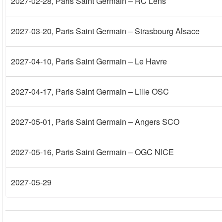
2027-02-28
, Paris Saint Germain – RC Lens
2027-03-20
, Paris Saint Germain – Strasbourg Alsace
2027-04-10
, Paris Saint Germain – Le Havre
2027-04-17
, Paris Saint Germain – Lille OSC
2027-05-01
, Paris Saint Germain – Angers SCO
2027-05-16
, Paris Saint Germain – OGC NICE
2027-05-29