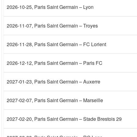
2026-10-25
, Paris Saint Germain – Lyon
2026-11-07
, Paris Saint Germain – Troyes
2026-11-28
, Paris Saint Germain – FC Lorient
2026-12-12
, Paris Saint Germain – Paris FC
2027-01-23
, Paris Saint Germain – Auxerre
2027-02-07
, Paris Saint Germain – Marseille
2027-02-20
, Paris Saint Germain – Stade Brestois 29