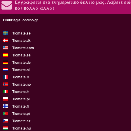
Εγγραφείτε στο ενημερωτικό δελτίο μας.
Λάβετε ειδ
και πολλά άλλα!
EisitiriagiaLondino.gr
Ticmate.se
Ticmate.dk
Ticmate.com
Ticmate.es
Ticmate.de
Ticmate.nl
Ticmate.fr
Ticmate.no
Ticmate.it
Ticmate.pl
Ticmate.fi
Ticmate.pt
Ticmate.cz
Ticmate.hu