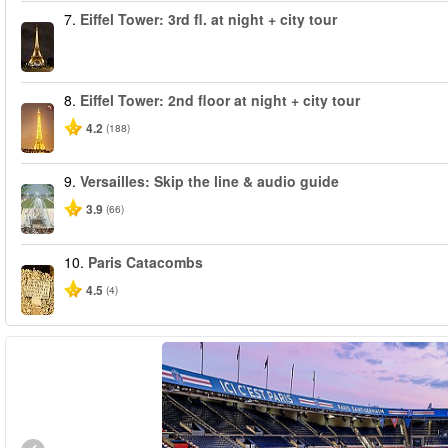
7.
Eiffel Tower: 3rd fl. at night + city tour
8.
Eiffel Tower: 2nd floor at night + city tour
4.2
(188)
9.
Versailles: Skip the line & audio guide
3.9
(66)
10.
Paris Catacombs
4.5
(4)