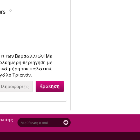
urs
άτι των Βερσαλλιών! Με
 ολοήμερη περιήγηση με
δικά μέρη του παλατιού,
εγάλο Τριανόν.
Κράτηση
Πληροφορίες
πτωσης