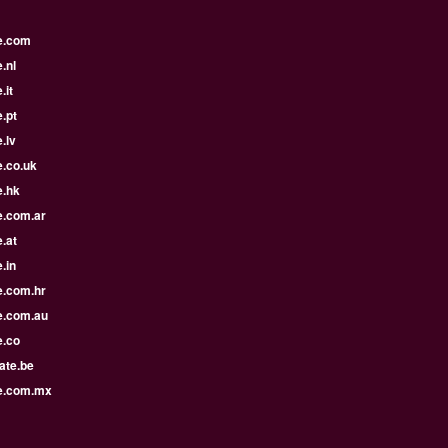
e.com
.nl
.it
.pt
.lv
e.co.uk
e.hk
e.com.ar
.at
.in
e.com.hr
e.com.au
e.co
ate.be
e.com.mx