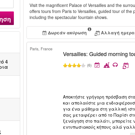
Visit the magnificent Palace of Versailles and the sur
offers tours from Paris to Versailles, guided tour of th
including the spectacular fountain shows.
ηση
Δωρεάν ακύρωση
Αλλαγή ημερο
Paris, France
Versailles: Guided morning tou
ό 4
(6)
ρια
Αποκτήστε γρήγορη πρόσβαση στ
και απολαύστε μια ενδιαφέρουσ
για ένα μάθημα στη γαλλική ιστ
σας μεταφέρει από το Παρίσι στ
ξενάγηση στο παλάτι, μπορείτε 
εντυπωσιακούς κήπους αλά γαλλι
ς