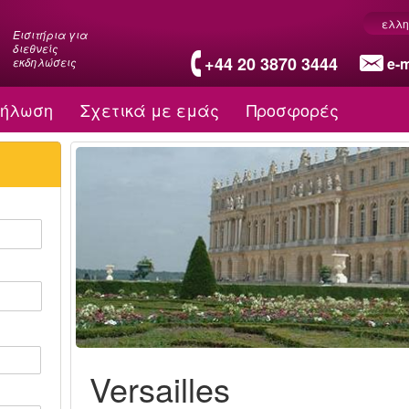
ελλη
Εισιτήρια για
διεθνείς
+44 20 3870 3444
e-m
εκδηλώσεις
δήλωση
Σχετικά με εμάς
Προσφορές
Versailles