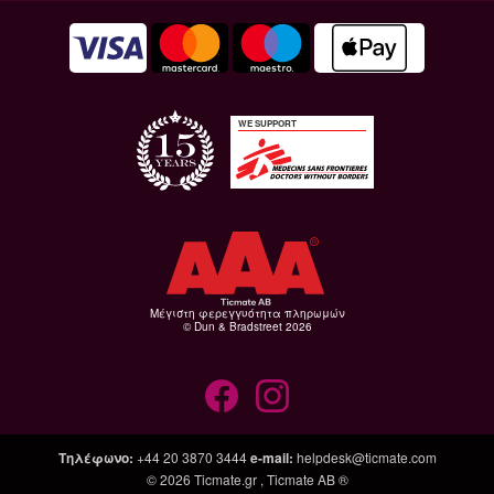
WE SUPPORT
Μέγιστη φερεγγυότητα πληρωμών
© Dun & Bradstreet 2026
Τηλέφωνο
:
+44 20 3870 3444
e-mail
:
helpdesk@ticmate.com
© 2026
Ticmate.gr
,
Ticmate AB ®