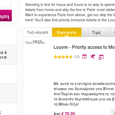
Standing in line for hours and hours is no way to spend
tickets from home and skip the line to Paris' most visi
Want to experience Paris from above, get our skip the lin
ηση
here! You'll also find priority entrance tickets to the 
Ταξινόμηση
Κορυφαίο
Τιμή
σε
πωλήσεις
κατά
Paris, France
Louvre - Priority access to M
ό 4
ρια
(12)
Με αυτό το εισιτήριο συνοδεύεσ
πίνακα του Λεονάρντο ντα Βίντσι
στο Παρίσι και παρακάμπτετε τη
το δυνατόν περισσότερο για να β
τη Μόνα Λίζα!
ς
€ 70.20
Από