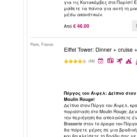
για τις Κατακόμβες στο Παρίσι! 
μάθετε τα πάντα για αυτή τη μα
μέσω ακουστικών.
€ 46.00
Από
Paris, France
Eiffel Tower: Dinner + cruise
(58)
Πύργος του Άιφελ: Δείπνο στον
Moulin Rouge!
Δείπνο στον Πύργο του Άιφελ, κρ
παράσταση στο Moulin Rouge; Δεν
την περιήγηση θα απολαύσετε έ
Brasserie στον 1ο όροφο του Πύργ
θα πάρετε μέρος σε μια βραδινή
και θα κλείσετε το βράδυ σας μ