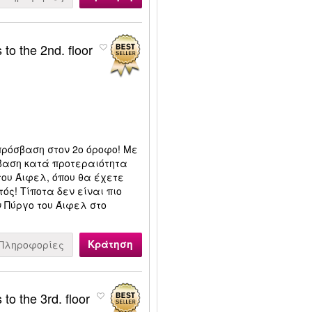
to the 2nd. floor
πρόσβαση στον 2ο όροφο! Με
σβαση κατά προτεραιότητα
του Άιφελ, όπου θα έχετε
ός! Τίποτα δεν είναι πιο
 Πύργο του Άιφελ στο
Κράτηση
Πληροφορίες
to the 3rd. floor