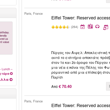
Paris, France
Eiffel Tower: Reserved access 
(264)
irthday.
riendly
ved us
nt value
Πύργος του Άιφελ: Αποκλειστική 
αυτό το εισιτήριο αποκτάτε πρό
στον 1ο και 2ο όροφο του Πύργου 
μια νέα εικόνα της Πόλης του Φωτ
 - Lunch
–
ρομαντικό από μια επίσκεψη στον
η τώρα
Παρίσι
Αλλα
€ 70.40
Από
Paris, France
Eiffel Tower: Reserved access 