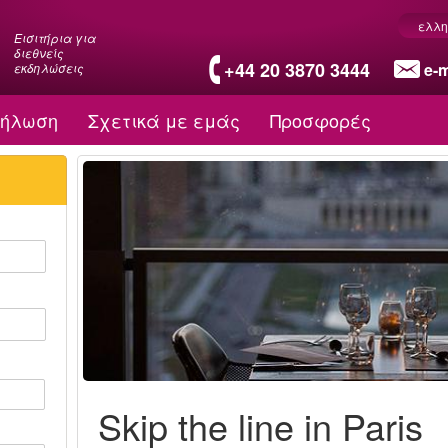
ελλη
Εισιτήρια για
διεθνείς
+44 20 3870 3444
e-m
εκδηλώσεις
δήλωση
Σχετικά με εμάς
Προσφορές
Skip the line in Paris