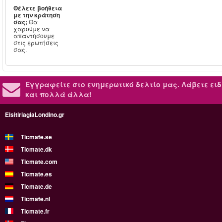
Θέλετε βοήθεια
με την κράτηση
σας;
Θα
χαρούμε να
απαντήσουμε
στις ερωτήσεις
σας.
Εγγραφείτε στο ενημερωτικό δελτίο μας.
Λάβετε ειδ
και πολλά άλλα!
EisitiriagiaLondino.gr
Ticmate.se
Ticmate.dk
Ticmate.com
Ticmate.es
Ticmate.de
Ticmate.nl
Ticmate.fr