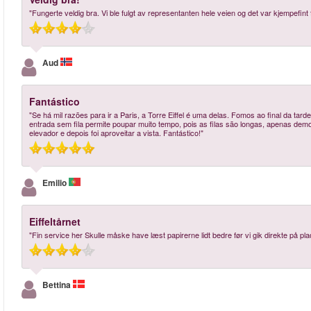
"Fungerte veldig bra. Vi ble fulgt av representanten hele veien og det var kjempefint 
Aud
Fantástico
"Se há mil razões para ir a Paris, a Torre Eiffel é uma delas. Fomos ao final da tarde
entrada sem fila permite poupar muito tempo, pois as filas são longas, apenas dem
elevador e depois foi aproveitar a vista. Fantástico!"
Emilio
Eiffeltårnet
"Fin service her Skulle måske have læst papirerne lidt bedre før vi gik direkte på plads
Bettina