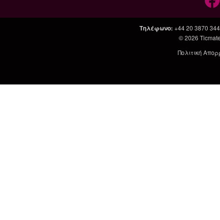
Τηλέφωνο
:
+44 20 3870 34
© 2026
Ticmate
Πολιτική Απορ