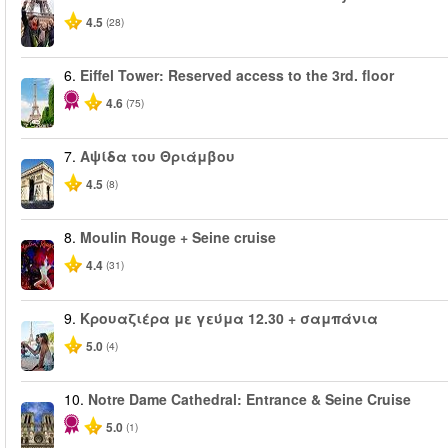
4.5
(28)
6.
Eiffel Tower: Reserved access to the 3rd. floor
4.6
(75)
7.
Αψίδα του Θριάμβου
4.5
(8)
8.
Moulin Rouge + Seine cruise
4.4
(31)
9.
Κρουαζιέρα με γεύμα 12.30 + σαμπάνια
5.0
(4)
10.
Notre Dame Cathedral: Entrance & Seine Cruise
5.0
(1)