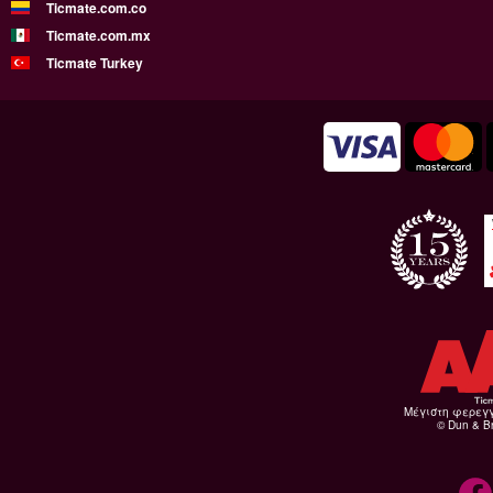
Ticmate.com.co
Ticmate.com.mx
Ticmate Turkey
Μέγιστη φερεγ
© Dun & Br