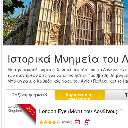
Ιστορικά Μνημεία του 
Με την μακραίωνη και πλούσια ιστορία του, το Λονδίνο έχ
των εισιτηρίων σας για να αποκτήσετε πρόσβαση σε μνημε
Μπάκιγχαμ, ο Καθεδρικός Ναός του Αγίου Παύλου και το Ha
Ταξινόμηση κατά
Κορυφαίο σε
Τ
πωλήσεις
-25%
London, United
London Eye (Μάτι του Λονδίνου)
Kingdom
(2962)