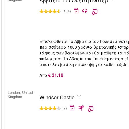
Αββαείο του Ουέστμινστερ
(134)
Επισκεφθείτε το Αββαείο του Γουέστμινστε
περισσότερα 1000 χρόνια βρετανικής ιστορί
τάφους των βασιλέων και θα μάθετε τα πά
πολυμέσα. Το Αβαείο του Γουέστμινστερ εί
αποτελεί βασική επίσκεψη για κάθε ταξίδι 
€ 31.10
Από
London, United
Windsor Castle
Kingdom
(2)