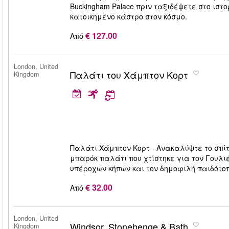
Buckingham Palace πριν ταξιδέψετε στο ιστο
κατοικημένο κάστρο στον κόσμο.
€ 127.00
Από
London, United
Παλάτι του Χάμπτον Κορτ
Kingdom
Παλάτι Χάμπτον Κορτ - Ανακαλύψτε το σπίτ
μπαρόκ παλάτι που χτίστηκε για τον Γουλι
υπέροχων κήπων και τον δημοφιλή παιδότοπ
€ 32.00
Από
London, United
Windsor, Stonehenge & Bath
Kingdom