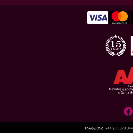
Μέγιστη φερεγ
© Dun & Br
Τηλέφωνο
:
+44 20 3870 34