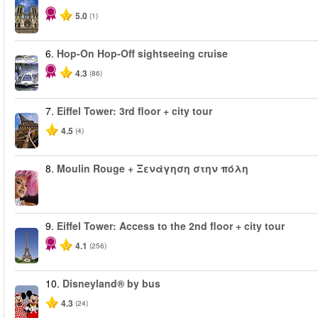
5.0
(1)
6.
Hop-On Hop-Off sightseeing cruise
4.3
(86)
7.
Eiffel Tower: 3rd floor + city tour
4.5
(4)
8.
Moulin Rouge + Ξενάγηση στην πόλη
9.
Eiffel Tower: Access to the 2nd floor + city tour
4.1
(256)
10.
Disneyland® by bus
4.3
(24)