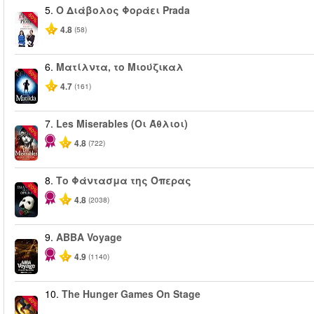
5.
Ο Διάβολος Φοράει Prada
-50%
4.8
(58)
6.
Ματίλντα, το Μιούζικαλ
-50%
4.7
(161)
7.
Les Miserables (Οι Άθλιοι)
-40%
4.8
(722)
8.
Το Φάντασμα της Όπερας
-20%
4.8
(2038)
9.
ABBA Voyage
4.9
(1140)
10.
The Hunger Games On Stage
-40%