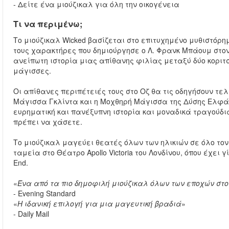
- Δείτε ένα μιούζικαλ για όλη την οικογένεια
Τι να περιμένω;
Το μιούζικαλ Wicked βασίζεται στο επιτυχημένο μυθιστόρημα
τους χαρακτήρες που δημιούργησε ο Λ. Φρανκ Μπάουμ στον
ανείπωτη ιστορία μιας απίθανης φιλίας μεταξύ δύο κορι
μάγισσες.
Οι απίθανες περιπέτειές τους στο Οζ θα τις οδηγήσουν τε
Μάγισσα Γκλίντα και η Μοχθηρή Μάγισσα της Δύσης Ελφά
ευρηματική και πανέξυπνη ιστορία και μοναδικά τραγούδια
πρέπει να χάσετε.
Το μιούζικαλ μαγεύει θεατές όλων των ηλικιών σε όλο τον
ταμεία στο Θέατρο Apollo Victoria του Λονδίνου, όπου έχει
End.
«
Ένα από τα πιο δημοφιλή μιούζικαλ όλων των εποχών στο
- Evening Standard
«
Η ιδανική επιλογή για μια μαγευτική βραδιά
»
- Daily Mail