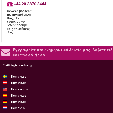
+44 20 3870 3444
Θέλετε βοήθεια
με την κράτηση
σας;
Θα
χαρούμε να
απαντήσουμε
στις ερωτήσεις
σας.
Εγγραφείτε στο ενημερωτικό δελτίο μας.
Λάβετε ειδ
και πολλά άλλα!
EisitiriagiaLondino.gr
Ticmate.se
Ticmate.dk
Ticmate.com
Ticmate.es
Ticmate.de
Ticmate.nl