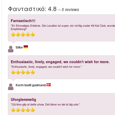
Φανταστικό:
4.8
– 5
reviews
Fantastisch!!!
"En EInmaliges Erlebnis. Die Location ist super, ein richtig cooler Kit Kat Club, w
Empfehlung!"
Silke
Enthusiastic, lively, engaged, we couldn't wish for more.
"Enthusiastic, lively, engaged, we couldn't wish for more."
Karin bodil gudmand
Uforglemmelig
"Gå ikke glip af dette show. Det bliver en del af dig selv."