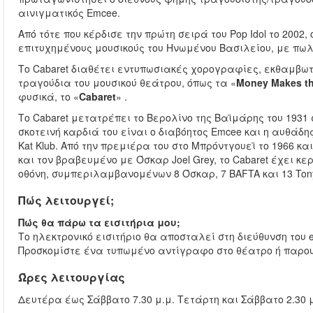
αινιγματικός Emcee.
Από τότε που κέρδισε την πρώτη σειρά του Pop Idol το 2002, 
επιτυχημένους μουσικούς του Ηνωμένου Βασιλείου, με πω
Το Cabaret διαθέτει εντυπωσιακές χορογραφίες, εκθαμβωτ
τραγούδια του μουσικού θεάτρου, όπως τα «
Money Makes t
φυσικά, το «
Cabaret
» .
Το Cabaret μετατρέπει το Βερολίνο της Βαϊμάρης του 1931
σκοτεινή καρδιά του είναι ο διαβόητος Emcee και η αυθάδης
Kat Klub. Από την πρεμιέρα του στο Μπρόντγουεϊ το 1966 και
και τον βραβευμένο με Όσκαρ Joel Grey, το Cabaret έχει κε
οθόνη, συμπεριλαμβανομένων 8 Όσκαρ, 7 BAFTA και 13 Ton
Πώς λειτουργεί;
Πώς θα πάρω τα εισιτήρια μου;
Το ηλεκτρονικό εισιτήριο θα αποσταλεί στη διεύθυνση του
Προσκομίστε ένα τυπωμένο αντίγραφο στο θέατρο ή παρουσ
Ώρες λειτουργίας
Δευτέρα έως Σάββατο 7.30 μ.μ. Τετάρτη και Σάββατ