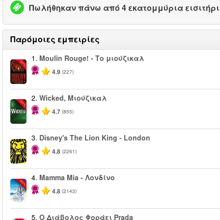
Πωλήθηκαν πάνω από 4 εκατομμύρια εισιτήρ
Παρόμοιες εμπειρίες
1.
Moulin Rouge! - Το μιούζικαλ
-50%
4.9
(227)
2.
Wicked, Μιούζικαλ
-50%
4.7
(855)
3.
Disney's The Lion King - London
4.8
(2261)
4.
Mamma Mia - Λονδίνο
-40%
4.8
(2143)
5.
Ο Διάβολος Φοράει Prada