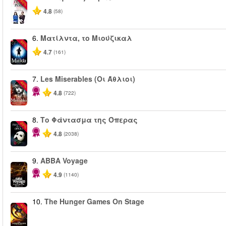
-50%
4.8
(58)
6.
Ματίλντα, το Μιούζικαλ
-50%
4.7
(161)
7.
Les Miserables (Οι Άθλιοι)
-40%
4.8
(722)
8.
Το Φάντασμα της Όπερας
-20%
4.8
(2038)
9.
ABBA Voyage
4.9
(1140)
10.
The Hunger Games On Stage
-40%