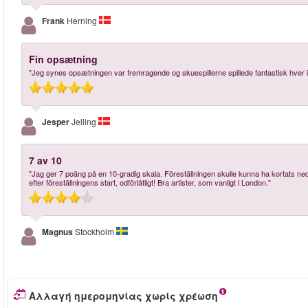
Frank
Herning
Fin opsætning
"Jeg synes opsætningen var fremragende og skuespillerne spillede fantastisk hver 
Jesper
Jelling
7 av 10
"Jag ger 7 poäng på en 10-gradig skala. Föreställningen skulle kunna ha kortats n
efter föreställningens start, odförlåtligt! Bra artister, som vanligt i London."
Magnus
Stockholm
Αλλαγή ημερομηνίας χωρίς χρέωση