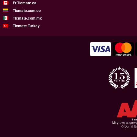
Fr.Ticmate.ca
Ticmate.com.co
Ticmate.com.mx
Ticmate Turkey
Μέγιστη φερεγ
© Dun & Br