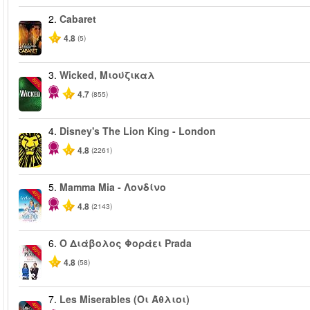
2.
Cabaret
4.8
(5)
3.
Wicked, Μιούζικαλ
-50%
4.7
(855)
4.
Disney's The Lion King - London
4.8
(2261)
5.
Mamma Mia - Λονδίνο
-40%
4.8
(2143)
6.
Ο Διάβολος Φοράει Prada
-50%
4.8
(58)
7.
Les Miserables (Οι Άθλιοι)
-40%