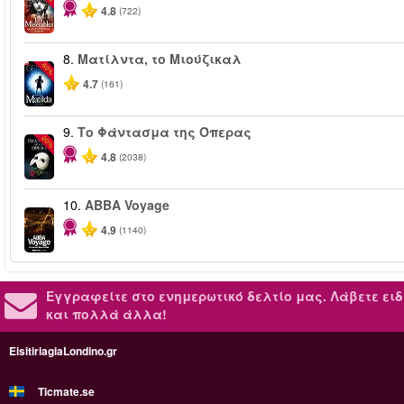
4.8
(722)
8.
Ματίλντα, το Μιούζικαλ
-50%
4.7
(161)
9.
Το Φάντασμα της Όπερας
-20%
4.8
(2038)
10.
ABBA Voyage
4.9
(1140)
Εγγραφείτε στο ενημερωτικό δελτίο μας.
Λάβετε ειδ
και πολλά άλλα!
EisitiriagiaLondino.gr
Ticmate.se