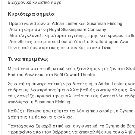
διαχρονικό κλασικό έργο.
Κυριότερα σημεία
-Πρωταγωνιστούν οι Adrian Lester και Susannah Fielding
-Από τη φημισμένη Royal Shakespeare Company
-Μια συγκλονιστική ιστορία αγάπης, τιμής και κρυφού πάθ
-Απευθείας από μια sold-out σεζόν στο Stratford-upon-Avon
Πέντε αστέρων κριτικές από τον βρετανικό Τύπο
Τι να περιμένω;
Μετά από μια αποθεωτική και εξαντλημένη σεζόν στο Stratf
End του Λονδίνου, στο Noël Coward Theatre.
Σε αυτή τη συναρπαστική νέα διασκευή, ο Adrian Lester εν
άνδρα με λαμπρό πνεύμα αλλά βαθιές ανασφάλειες. Χαρι
του, δανείζει κρυφά την ευγλωττία του σε έναν άλλο άνδρ
υποδύεται η Susannah Fielding.
Καθώς η Roxane ερωτεύεται τα λόγια που ακούει, ο Cyrano
χάρη της τιμής και της φιλίας.
Ταυτόχρονα ξεκαρδιστικό και συγκινητικό, το Cyrano de Ber
περηφάνιας και του θάρρους να αποκαλύψουμε τον αληθιν