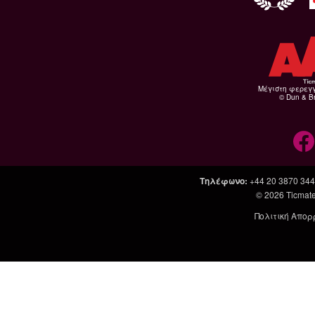
Μέγιστη φερεγ
© Dun & Br
Τηλέφωνο
:
+44 20 3870 34
© 2026
Ticmate
Πολιτική Απορ