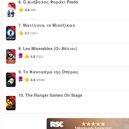
6.
Ο Διάβολος Φοράει Prada
-50%
4.8
(58)
7.
Ματίλντα, το Μιούζικαλ
-50%
4.7
(161)
8.
Les Miserables (Οι Άθλιοι)
-40%
4.8
(722)
9.
Το Φάντασμα της Όπερας
-20%
4.8
(2038)
10.
The Hunger Games On Stage
-40%