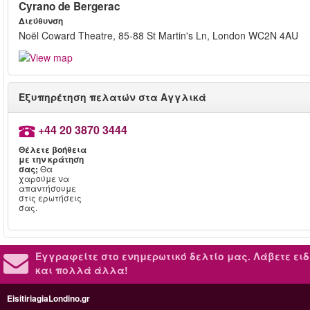
Cyrano de Bergerac
Διεύθυνση
Noël Coward Theatre, 85-88 St Martin's Ln, London WC2N 4AU
Εξυπηρέτηση πελατών στα Αγγλικά
+44 20 3870 3444
Θέλετε βοήθεια
με την κράτηση
σας;
Θα
χαρούμε να
απαντήσουμε
στις ερωτήσεις
σας.
Εγγραφείτε στο ενημερωτικό δελτίο μας.
Λάβετε ειδ
και πολλά άλλα!
EisitiriagiaLondino.gr