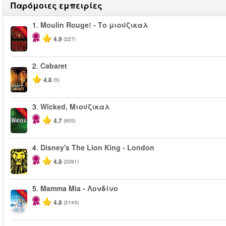
Παρόμοιες εμπειρίες
1.
Moulin Rouge! - Το μιούζικαλ
-50%
4.9
(227)
2.
Cabaret
4.8
(5)
3.
Wicked, Μιούζικαλ
-50%
4.7
(855)
4.
Disney's The Lion King - London
4.8
(2261)
5.
Mamma Mia - Λονδίνο
-40%
4.8
(2143)