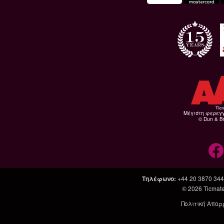
Μέγιστη φερεγ
© Dun & Br
Τηλέφωνο
:
+44 20 3870 34
© 2026
Ticmate
Πολιτική Απορ