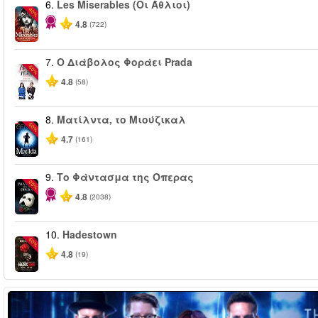
6.
Les Miserables (Οι Άθλιοι)
-40%
4.8
(722)
7.
Ο Διάβολος Φοράει Prada
-50%
4.8
(58)
8.
Ματίλντα, το Μιούζικαλ
-50%
4.7
(161)
9.
Το Φάντασμα της Όπερας
-20%
4.8
(2038)
10.
Hadestown
-50%
4.8
(19)