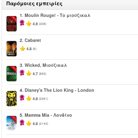
Παρόμοιες εμπειρίες
1.
Moulin Rouge! - Το μιούζικαλ
-50%
4.9
(228)
2.
Cabaret
4.8
(6)
3.
Wicked, Μιούζικαλ
-50%
4.7
(855)
4.
Disney's The Lion King - London
4.8
(2261)
5.
Mamma Mia - Λονδίνο
-40%
4.8
(2143)