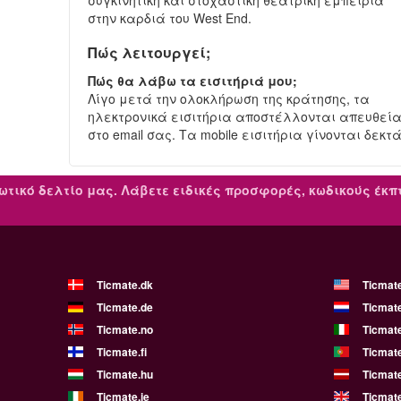
συγκινητική και στοχαστική θεατρική εμπειρία
στην καρδιά του West End.
Πώς λειτουργεί;
Πώς θα λάβω τα εισιτήριά μου;
Λίγο μετά την ολοκλήρωση της κράτησης, τα
ηλεκτρονικά εισιτήρια αποστέλλονται απευθεί
στο email σας. Τα mobile εισιτήρια γίνονται δεκτά
ωτικό δελτίο μας.
Λάβετε ειδικές προσφορές, κωδικούς έκ
Ticmate.dk
Ticmat
Ticmate.de
Ticmate
Ticmate.no
Ticmate
Ticmate.fi
Ticmate
Ticmate.hu
Ticmate
Ticmate.ie
Ticmat