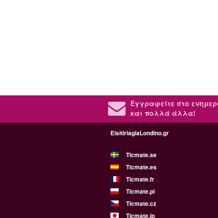
Εγγραφείτε στο ενημερ
και πολλά άλλα!
EisitiriagiaLondino.gr
Ticmate.se
Ticmate.es
Ticmate.fr
Ticmate.pl
Ticmate.cz
Ticmate.jp