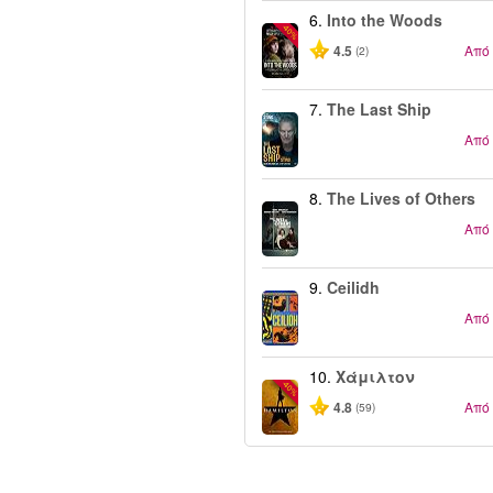
6.
Into the Woods
-40%
4.5
Από
(2)
7.
The Last Ship
Από
8.
The Lives of Others
Από
9.
Ceilidh
Από
10.
Χάμιλτον
-40%
4.8
Από
(59)