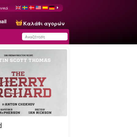
νικά
ail
Καλάθι αγορών
Έχετε αποθηκεύσει
αυτό το προϊόν στη
λίστα σας
d