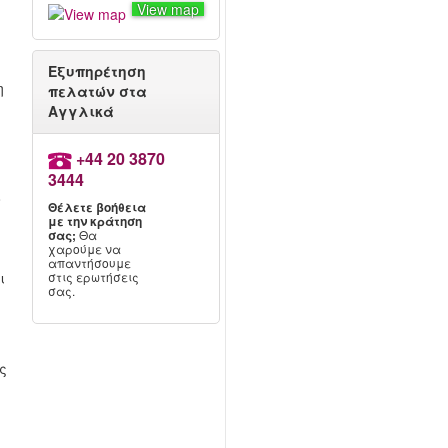
View map
Εξυπηρέτηση
η
πελατών στα
Αγγλικά
+44 20 3870
3444
ο
Θέλετε βοήθεια
με την κράτηση
σας;
Θα
χαρούμε να
ι
απαντήσουμε
ι
στις ερωτήσεις
σας.
ς