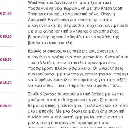
West End του Λονδίνου σε μια εξαιρετικά
προσεγμένη νέα παραγωγή με την Kristin Scott
€ 21.60
Thomas στον πρωταγωνιστικό ρόλο. Όταν η
Λιουμπόβ Ρανέφσκαγια επιστρέφει στην
οικογενειακή της περιουσία, έρχεται αντιμέτωπ
με μια ανησυχητική αλήθεια: ο αγαπημένος
€ 85.50
βυσσινόκηπος που καθορίζει το παρελθόν της
βρίσκεται υπό απειλή.
Καθώς οι οικονομικές πιέσεις αυξάνονται, η
οικογένεια πρέπει να αντιμετωπίσει έναν κόσμ
€ 85.50
που αλλάζει, όπου τα παλιά προνόμια δεν
προσφέρουν πλέον ασφάλεια. Οι αναμνήσεις
συγκρούονται με την πραγματικότητα και πρέπε
να ληφθούν δύσκολες αποφάσεις για το τι αξίζε
€ 35.70
να κρατηθεί — και τι πρέπει να αφεθεί πίσω.
Συνδυάζοντας συναισθηματικό βάθος με λεπτό
χιούμορ, αυτό το διαχρονικό έργο εξερευνά
θέματα όπως η ταυτότητα, η αλλαγή και το τέλο
€ 28.60
μιας εποχής. Με μια διακεκριμένη δημιουργική
ομάδα και μια δυνατή ερμηνεία στον κεντρικό
ρόλο, αυτή η παραγωγή προσφέρει μια