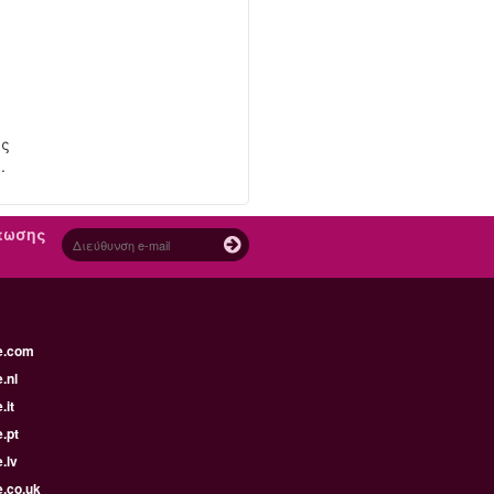
ας
.
πτωσης
e.com
.nl
.it
.pt
.lv
e.co.uk