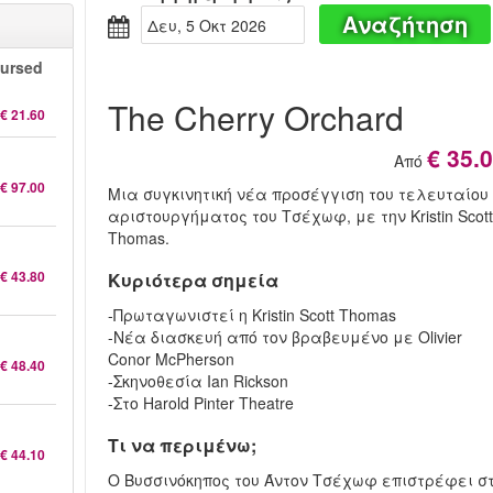
Αναζήτηση
Δευ, 5 Οκτ 2026
Cursed
The Cherry Orchard
€ 21.60
€ 35.
Από
€ 97.00
Μια συγκινητική νέα προσέγγιση του τελευταίου
αριστουργήματος του Τσέχωφ, με την Kristin Scot
Thomas.
€ 43.80
Κυριότερα σημεία
-Πρωταγωνιστεί η Kristin Scott Thomas
-Νέα διασκευή από τον βραβευμένο με Olivier
Conor McPherson
€ 48.40
-Σκηνοθεσία Ian Rickson
-Στο Harold Pinter Theatre
Τι να περιμένω;
€ 44.10
Ο Βυσσινόκηπος του Άντον Τσέχωφ επιστρέφει σ