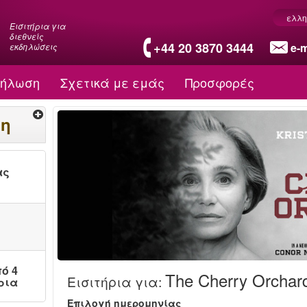
ελλη
Εισιτήρια για
διεθνείς
+44 20 3870 3444
e-m
εκδηλώσεις
δήλωση
Σχετικά με εμάς
Προσφορές
ση
ας
ό 4
The Cherry Orchar
Εισιτήρια για
:
ρια
Επιλογή ημερομηνίας