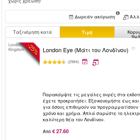
χωρίς χρέωση!
Δωρεάν ακύρωση
Αλλ
Ταξινόμηση κατά
Κορυ
Τιμή
πωλ
-25%
London, United
London Eye (Μάτι του Λονδίνου)
Kingdom
(2964)
Παρακάμψτε τις μεγάλες ουρές στα εκδοτήρ
έχετε προκρατήσει. Εξοικονομήστε έως και
για όσους επιθυμούν να προγραμματίσουν τ
χρόνο και χρήμα. Απλά σαρώστε το ηλεκτρο
καλύτερη θέα του Λονδίνου.
€ 27.60
Από