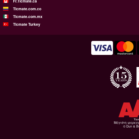
Fr.Ticmate.ca
Ticmate.com.co
Ticmate.com.mx
Ticmate Turkey
Μέγιστη φερεγ
© Dun & Br