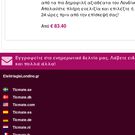
από τα πιο δημοφιλή αξιοθέατα του Λονδίνο
Απολαύστε πλήρη ευελιξία και επιλέξτε ή 
24 ώρες πριν από την επίσκεψή σας!
€ 83.40
Από
Εγγραφείτε στο ενημερωτικό δελτίο μας.
Λάβετε ειδ
και πολλά άλλα!
EisitiriagiaLondino.gr
Ticmate.se
Ticmate.dk
Ticmate.com
Ticmate.es
Ticmate.de
Ticmate.nl
Ticmate.fr